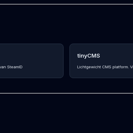
tinyCMS
 van SteamID
Lichtgewicht CMS platform. 
www.HelpMeWithIT