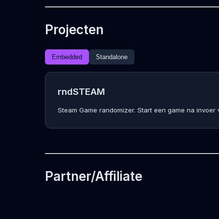
Projecten
Embedded
Standalone
rndSTEAM
Steam Game randomizer. Start een game na invoer
Partner/Affiliate
print3d.HelpMeWithIT