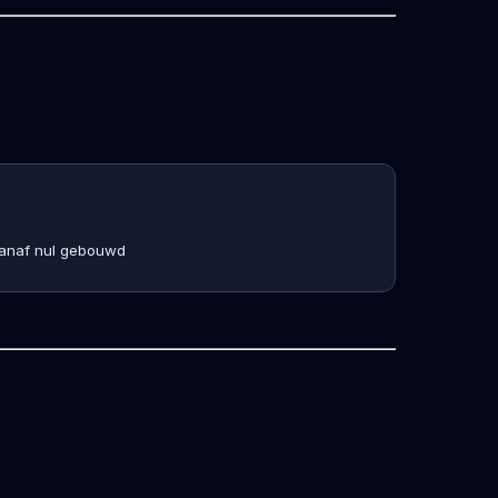
Vanaf nul gebouwd
Joram.HelpMeWithIT