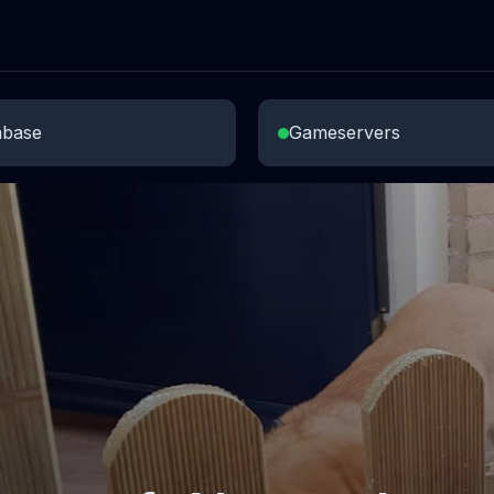
abase
Gameservers